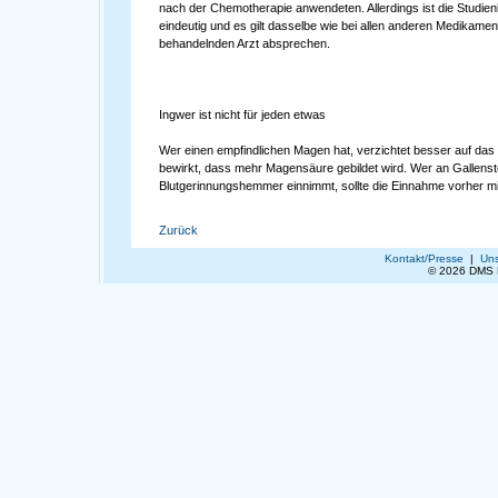
nach der Chemotherapie anwendeten. Allerdings ist die Studie
eindeutig und es gilt dasselbe wie bei allen anderen Medikame
behandelnden Arzt absprechen.
Ingwer ist nicht für jeden etwas
Wer einen empfindlichen Magen hat, verzichtet besser auf da
bewirkt, dass mehr Magensäure gebildet wird. Wer an Gallenste
Blutgerinnungshemmer einnimmt, sollte die Einnahme vorher mi
Zurück
Kontakt/Presse
|
Uns
© 2026 DMS D