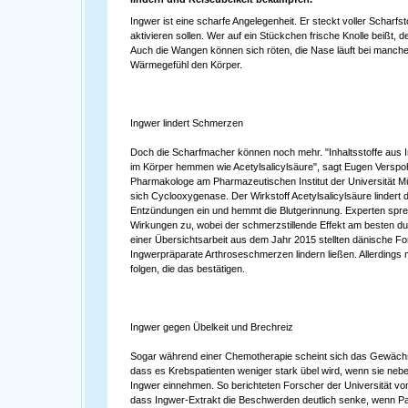
Ingwer ist eine scharfe Angelegenheit. Er steckt voller Scharf
aktivieren sollen. Wer auf ein Stückchen frische Knolle beißt, 
Auch die Wangen können sich röten, die Nase läuft bei manchem
Wärmegefühl den Körper.
Ingwer lindert Schmerzen
Doch die Scharfmacher können noch mehr. "Inhaltsstoffe aus 
im Körper hemmen wie Acetylsalicylsäure", sagt Eugen Verspohl
Pharmakologe am Pharmazeutischen Institut der Universität 
sich Cyclooxygenase. Der Wirkstoff Acetylsalicylsäure linder
Entzündungen ein und hemmt die Blutgerinnung. Experten spr
Wirkungen zu, wobei der schmerzstillende Effekt am besten du
einer Übersichtsarbeit aus dem Jahr 2015 stellten dänische Fo
Ingwerpräparate Arthroseschmerzen lindern ließen. Allerdings
folgen, die das bestätigen.
Ingwer gegen Übelkeit und Brechreiz
Sogar während einer Chemotherapie scheint sich das Gewächs
dass es Krebspatienten weniger stark übel wird, wenn sie n
Ingwer einnehmen. So berichteten Forscher der Universität vo
dass Ingwer-Extrakt die Beschwerden deutlich senke, wenn Pat