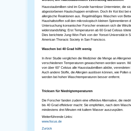
Hausstaubmilben sind im Grunde harmlose Untermieter, die si
abgestorbenen Hautschuppen ernähren. Doch ihr Kot löst bei 
allergische Reaktionen aus. Regelmäßiges Waschen von Bett
Haushaltstoffen soll den mikroskopisch kleinen Spinnentieren
Untersuchung koreanischer Forscher erwiesen sich die Winzli
widerstandsfähig: Erst Temperaturen ab 60 Grad Celsius tötete
Dies berichtete Jung-Won Park von der Yonsei-Universität in 
American Thoracic Society in San Francisco.
Waschen bei 40 Grad hilft wenig
In ihrer Studie verglichen die Mediziner die Menge an Allergene
verschiedenen Temperaturen gewaschenen worden waren. Wä
von über 60° Celsius alle Hausstaubmilben abtöte, verendeten b
Auch andere Stoffe, die Allergien auslösen können, wie Polle
werden bei hohen Waschtemperaturen besser entfernt.
Tricksen für Niedrigtemperaturen
Die Forscher fanden zudem eine effektive Alternative, die nie
bis 40 Grad effektiver macht: Sie empfehlen, nach dem Wasch
mindestens drei Minuten mit kaltem Wasser auszuspülen.
Weiterführende Links:
www.focus.de
Zurück